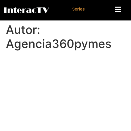
S
e
r
i
e
s
Autor:
Agencia360pymes