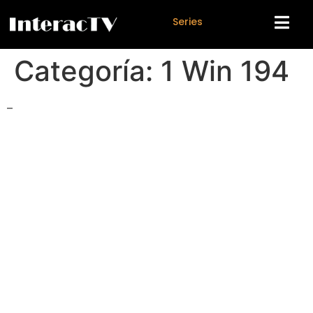
S
e
r
i
e
s
Categoría:
1 Win 194
–