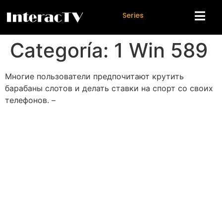
S
e
r
i
e
s
Categoría:
1 Win 589
Многие пользователи предпочитают крутить
барабаны слотов и делать ставки на спорт со своих
телефонов. –