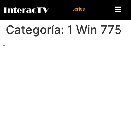
S
e
r
i
e
s
Categoría:
1 Win 775
–