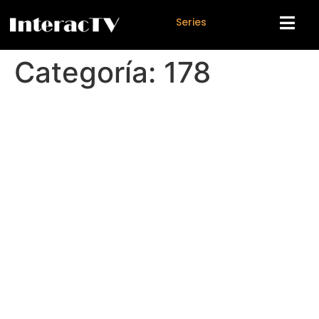
S
e
r
i
e
s
Categoría:
178