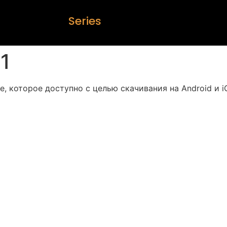
S
e
r
i
e
s
21
, которое доступно с целью скачивания на Android и i