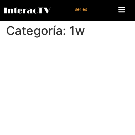
S
e
r
i
e
s
Categoría:
1w