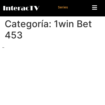
S
e
r
i
e
s
Categoría:
1win Bet
453
–