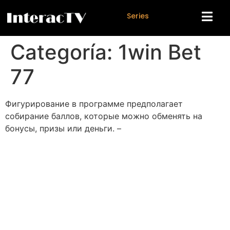
S
e
r
i
e
s
Categoría:
1win Bet
77
Фигурирование в программе предполагает
собирание баллов, которые можно обменять на
бонусы, призы или деньги. –