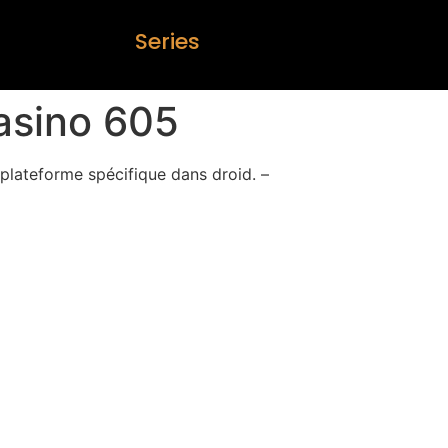
S
e
r
i
e
s
asino 605
plateforme spécifique dans droid. –