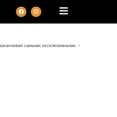
 заканчивая самыми эксклюзивными. –