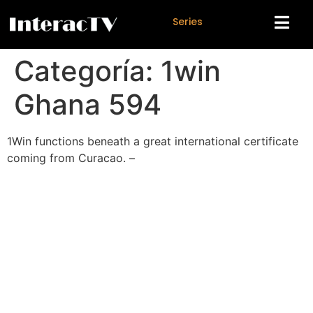
S
e
r
i
e
s
Categoría:
1win
Ghana 594
1Win functions beneath a great international certificate
coming from Curacao. –