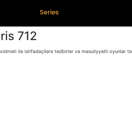
S
e
r
i
e
s
ris 712
məti ilə istifadəçilərə tədbirlər və məsuliyyətli oyunlar təm