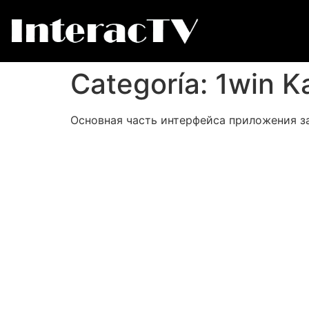
Categoría:
1win K
Основная часть интерфейса приложения з