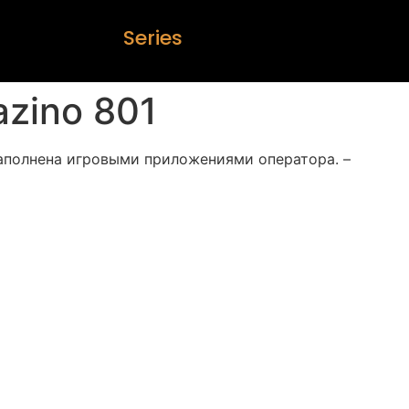
S
e
r
i
e
s
azino 801
аполнена игровыми приложениями оператора. –