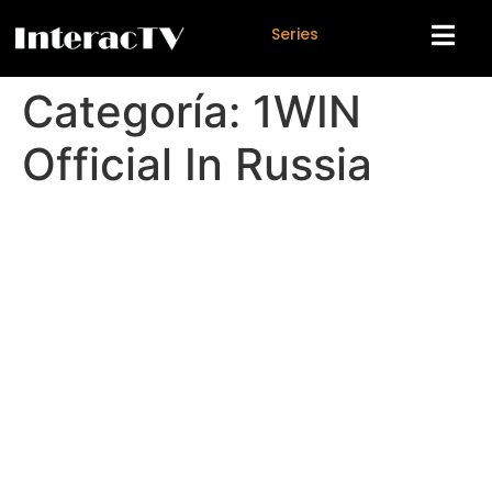
S
e
r
i
e
s
Categoría:
1WIN
Official In Russia