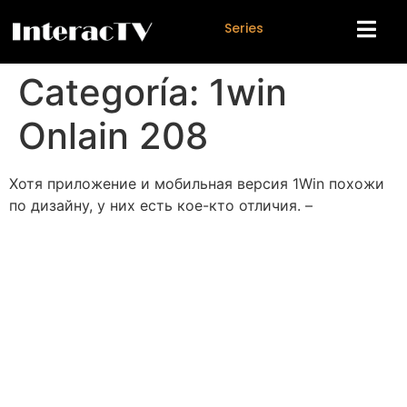
S
e
r
i
e
s
Categoría:
1win
Onlain 208
Хотя приложение и мобильная версия 1Win похожи
по дизайну, у них есть кое-кто отличия. –