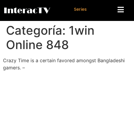
S
e
r
i
e
s
Categoría:
1win
Online 848
Crazy Time is a certain favored amongst Bangladeshi
gamers. –