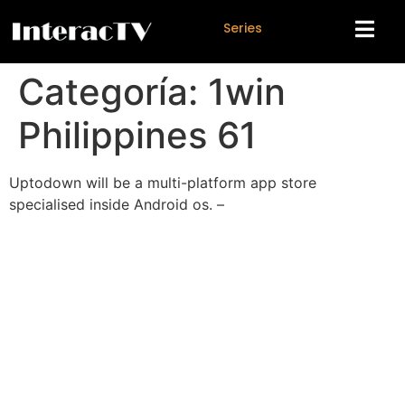
S
e
r
i
e
s
Categoría:
1win
Philippines 61
Uptodown will be a multi-platform app store
specialised inside Android os. –