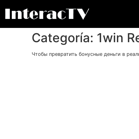
Categoría:
1win R
Чтобы превратить бонусные деньги в реал