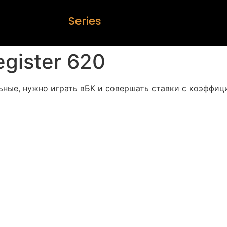
S
e
r
i
e
s
egister 620
ьные, нужно играть вБК и совершать ставки с коэффици