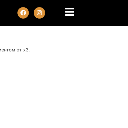
ентом от х3. –