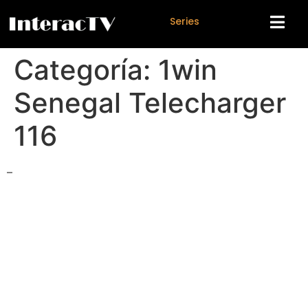
S
e
r
i
e
s
Categoría:
1win
Senegal Telecharger
116
–