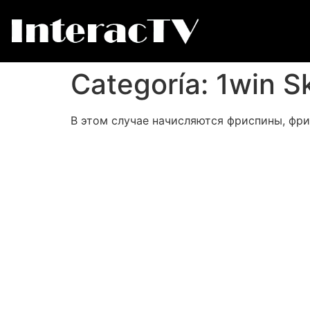
Categoría:
1win S
В этом случае начисляются фриспины, фри