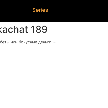
S
e
r
i
e
s
kachat 189
беты или бонусные деньги. –