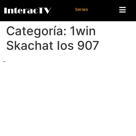
S
e
r
i
e
s
Categoría:
1win
Skachat Ios 907
–