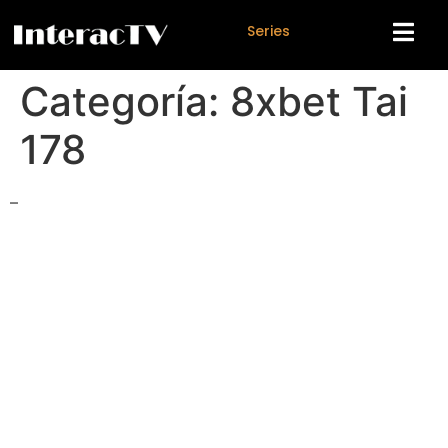
S
e
r
i
e
s
Categoría:
8xbet Tai
178
–