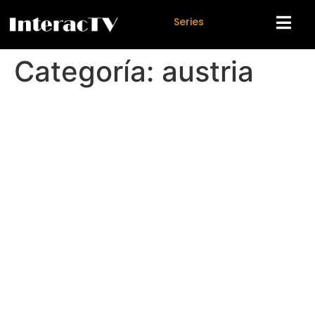
S
e
r
i
e
s
Categoría:
austria