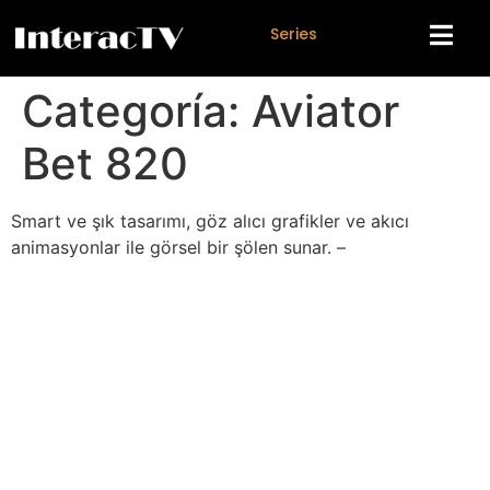
S
e
r
i
e
s
Categoría:
Aviator
Bet 820
Smart ve şık tasarımı, göz alıcı grafikler ve akıcı
animasyonlar ile görsel bir şölen sunar. –