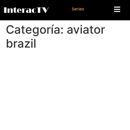
S
e
r
i
e
s
Categoría:
aviator
brazil