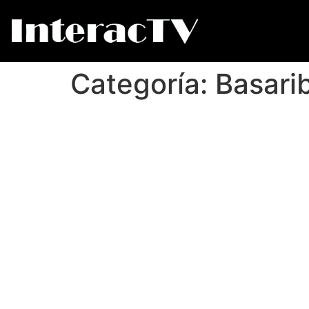
Categoría:
Basari