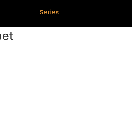
S
e
r
i
e
s
bet