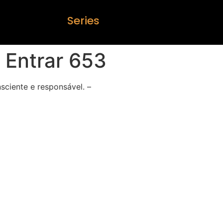
S
e
r
i
e
s
 Entrar 653
sciente e responsável. –