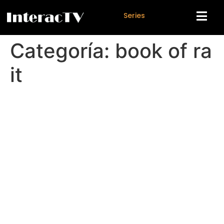
S
e
r
i
e
s
Categoría:
book of ra
it