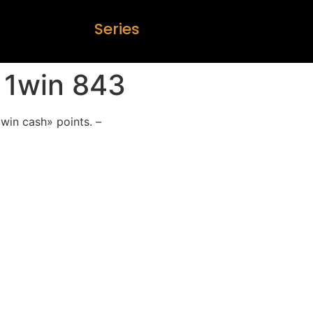
S
e
r
i
e
s
 1win 843
1win cash» points. –