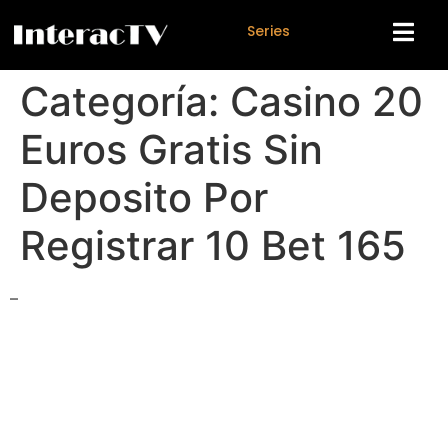
S
e
r
i
e
s
Categoría:
Casino 20
Euros Gratis Sin
Deposito Por
Registrar 10 Bet 165
–