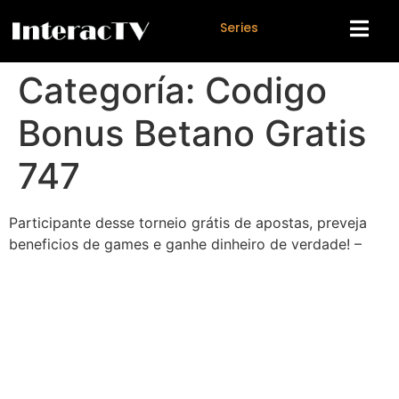
S
e
r
i
e
s
Categoría:
Codigo
Bonus Betano Gratis
747
Participante desse torneio grátis de apostas, preveja
beneficios de games e ganhe dinheiro de verdade! –