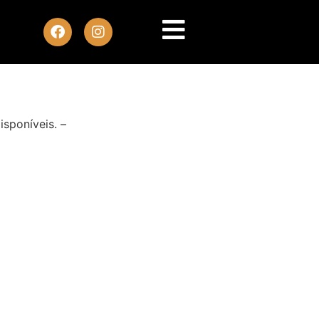
sponíveis. –