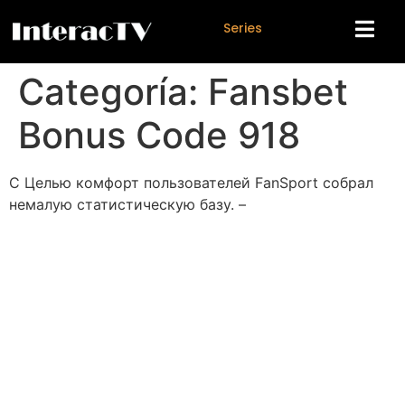
S
e
r
i
e
s
Categoría:
Fansbet
Bonus Code 918
С Целью комфорт пользователей FanSport собрал
немалую статистическую базу. –