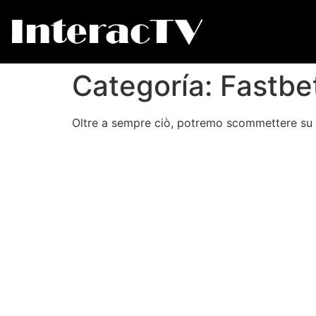
Categoría:
Fastbe
Oltre a sempre ciò, potremo scommettere su tant