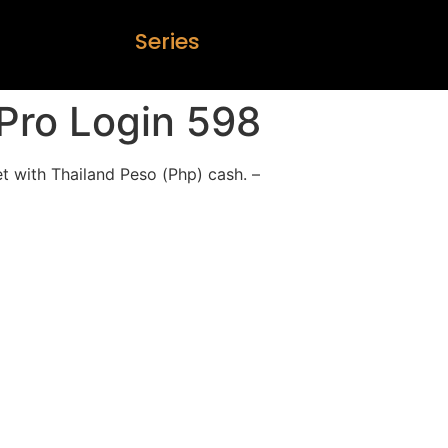
S
e
r
i
e
s
Pro Login 598
t with Thailand Peso (Php) cash. –