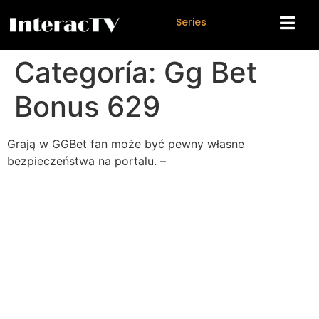
S
e
r
i
e
s
Categoría:
Gg Bet
Bonus 629
Grają w GGBet fan może być pewny własne
bezpieczeństwa na portalu. –