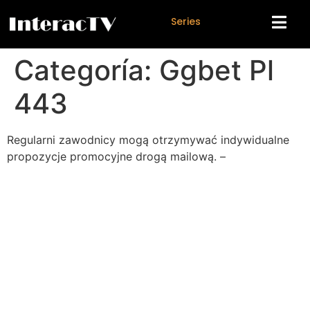
S
e
r
i
e
s
Categoría:
Ggbet Pl
443
Regularni zawodnicy mogą otrzymywać indywidualne
propozycje promocyjne drogą mailową. –