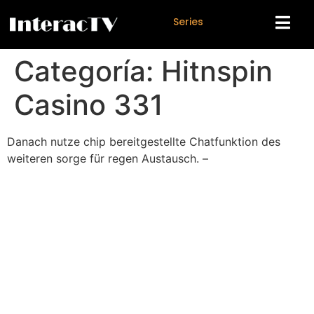
S
e
r
i
e
s
Categoría:
Hitnspin
Casino 331
Danach nutze chip bereitgestellte Chatfunktion des
weiteren sorge für regen Austausch. –