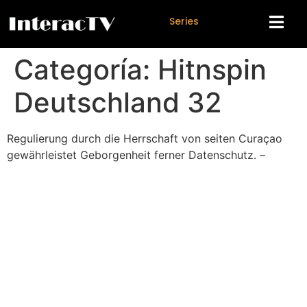
S
e
r
i
e
s
Categoría:
Hitnspin
Deutschland 32
Regulierung durch die Herrschaft von seiten Curaçao
gewährleistet Geborgenheit ferner Datenschutz. –