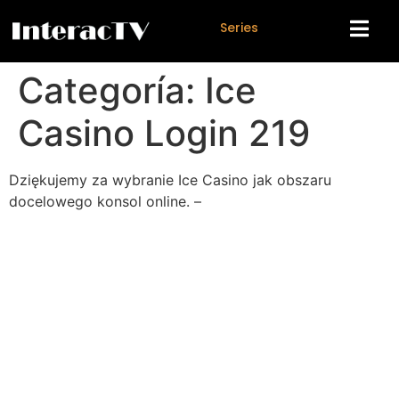
S
e
r
i
e
s
Categoría:
Ice
Casino Login 219
Dziękujemy za wybranie Ice Casino jak obszaru
docelowego konsol online. –