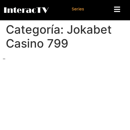
S
e
r
i
e
s
Categoría:
Jokabet
Casino 799
–