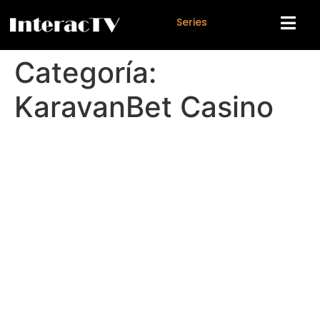
S
e
r
i
e
s
Categoría:
KaravanBet Casino