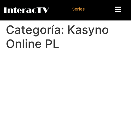
S
e
r
i
e
s
Categoría:
Kasyno
Online PL