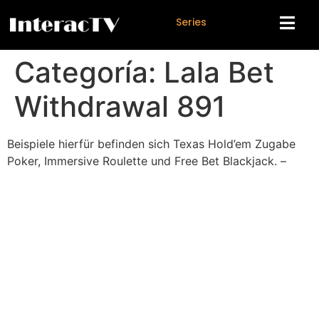
S
e
r
i
e
s
Categoría:
Lala Bet
Withdrawal 891
Beispiele hierfür befinden sich Texas Hold’em Zugabe
Poker, Immersive Roulette und Free Bet Blackjack. –