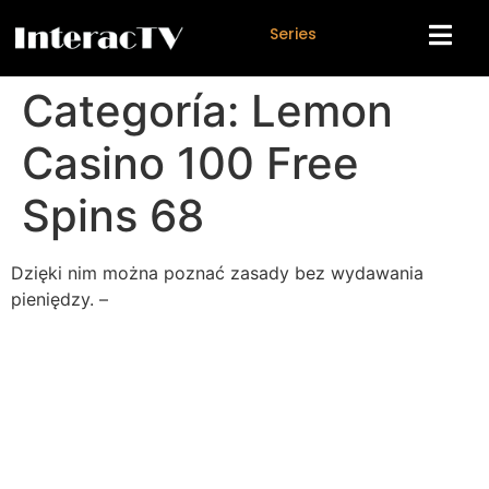
S
e
r
i
e
s
Categoría:
Lemon
Casino 100 Free
Spins 68
Dzięki nim można poznać zasady bez wydawania
pieniędzy. –