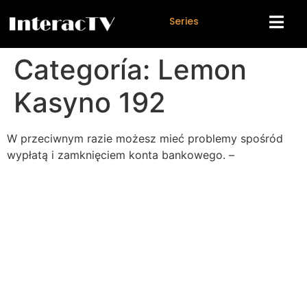
S
e
r
i
e
s
Categoría:
Lemon
Kasyno 192
W przeciwnym razie możesz mieć problemy spośród
wypłatą i zamknięciem konta bankowego. –