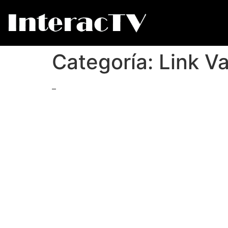
Categoría:
Link V
–