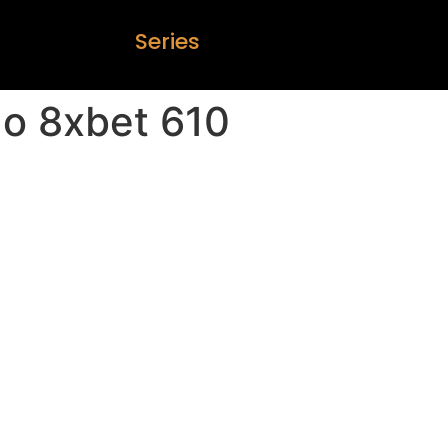
S
e
r
i
e
s
ao 8xbet 610