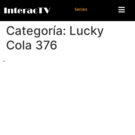
S
e
r
i
e
s
Categoría:
Lucky
Cola 376
–