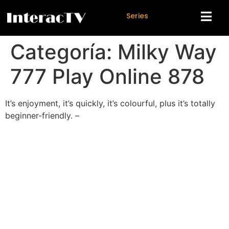
S
e
r
i
e
s
Categoría:
Milky Way
777 Play Online 878
It’s enjoyment, it’s quickly, it’s colourful, plus it’s totally
beginner-friendly. –